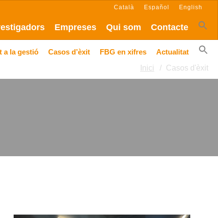
Català
Español
English
vestigadors
Empreses
Qui som
Contacte
 a la gestió
Casos d’èxit
FBG en xifres
Actualitat
Inici
Casos d'èxit