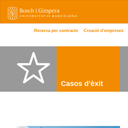
Recerca per contracte
Creació d’empreses
Casos d’èxit