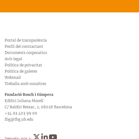
Portal de transparència
Perfil del contractant
Documents corporatius
Avís legal
Política de privacitat
Política de galetes
Webmail
Treballa amb nosaltres
Fundació Bosch i Gimpera
Edifici Juliana Morell
C/ Baldiri Reixac, 2, 08028 Barcelona
+34 93 403 99 00
fbg@fbg.ub.edu
Segueix-nos a: