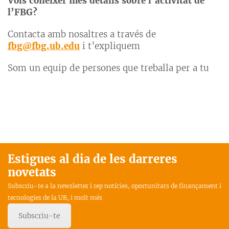
Vols conèixer més detalls sobre l’activitat de
l’FBG?
Contacta amb nosaltres a través de
fbg@fbg.ub.edu
i t’expliquem
Som un equip de persones que treballa per a tu
Estigues al dia de les darreres
novetats
Subscriu-te a la newsletter i rep notícies, oportunitats de finançament i
tecnologies de la UB, i molt més
Subscriu-te