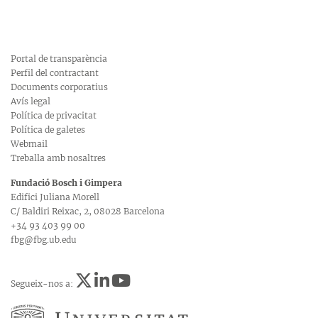
Portal de transparència
Perfil del contractant
Documents corporatius
Avís legal
Política de privacitat
Política de galetes
Webmail
Treballa amb nosaltres
Fundació Bosch i Gimpera
Edifici Juliana Morell
C/ Baldiri Reixac, 2, 08028 Barcelona
+34 93 403 99 00
fbg@fbg.ub.edu
Segueix-nos a: