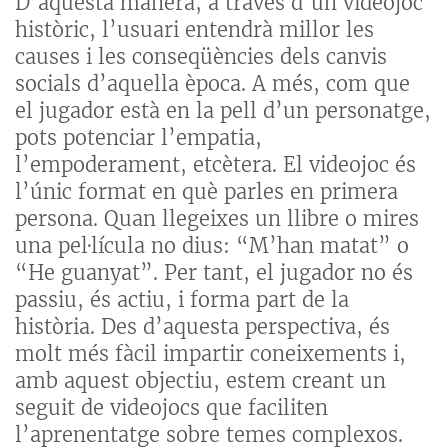
D’aquesta manera, a través d’un videojoc
històric, l’usuari entendrà millor les
causes i les conseqüències dels canvis
socials d’aquella època. A més, com que
el jugador està en la pell d’un personatge,
pots potenciar l’empatia,
l’empoderament, etcètera. El videojoc és
l’únic format en què parles en primera
persona. Quan llegeixes un llibre o mires
una pel·lícula no dius: “M’han matat” o
“He guanyat”. Per tant, el jugador no és
passiu, és actiu, i forma part de la
història. Des d’aquesta perspectiva, és
molt més fàcil impartir coneixements i,
amb aquest objectiu, estem creant un
seguit de videojocs que faciliten
l’aprenentatge sobre temes complexos.