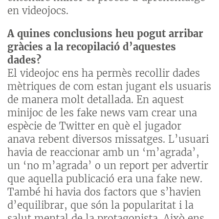
en videojocs.
A quines conclusions heu pogut arribar
gràcies a la recopilació d’aquestes
dades?
El videojoc ens ha permès recollir dades
mètriques de com estan jugant els usuaris
de manera molt detallada. En aquest
minijoc de les fake news vam crear una
espècie de Twitter en què el jugador
anava rebent diversos missatges. L’usuari
havia de reaccionar amb un ‘m’agrada’,
un ‘no m’agrada’ o un report per advertir
que aquella publicació era una fake new.
També hi havia dos factors que s’havien
d’equilibrar, que són la popularitat i la
salut mental de la protagonista. Això ens