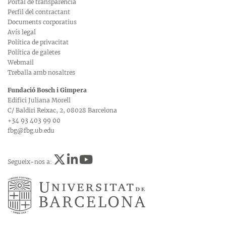
Portal de transparència
Perfil del contractant
Documents corporatius
Avís legal
Política de privacitat
Política de galetes
Webmail
Treballa amb nosaltres
Fundació Bosch i Gimpera
Edifici Juliana Morell
C/ Baldiri Reixac, 2, 08028 Barcelona
+34 93 403 99 00
fbg@fbg.ub.edu
Segueix-nos a: