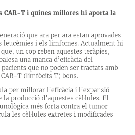
les CAR-T i quines millores hi aporta la
eneració que ara per ara estan aprovades
s leucèmies i els limfomes. Actualment hi
 que, un cop reben aquestes teràpies,
 palesa una manca d’eficàcia del
 pacients que no poden ser tractats amb
 CAR-T (limfòcits T) bons.
 per millorar l’eficàcia i l’expansió
e la producció d’aquestes cèl·lules. El
munològica més forta contra el tumor
la les cèl·lules extretes i modificades