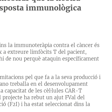
resposta immunològica
ins la immunoteràpia contra el càncer és
x a extreure limfòcits T del pacient,
-hi de nou perquè ataquin específicament
mitacions pel que fa a la seva producció i
ldeano treballa en el desenvolupament
a capacitat de les cèl·lules CAR-T
 projecte ha rebut un ajut FVal del
ó (F2I) i ha estat seleccionat dins la