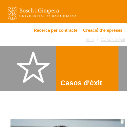
Recerca per contracte
Creació d’empreses
Inici
Casos d'èxit
Casos d’èxit