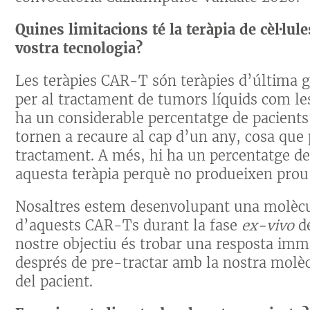
Quines limitacions té
la teràpia de cèl·lu
vostra tecnologia?
Les teràpies CAR-T són teràpies d’última g
per al tractament de tumors líquids com le
ha un considerable percentatge de pacients
tornen a recaure al cap d’un any, cosa que
tractament. A més, hi ha un percentatge de
aquesta teràpia perquè no produeixen prou
Nosaltres estem desenvolupant una molècula
d’aquests CAR-Ts durant la fase
ex-vivo
d
nostre objectiu és trobar una resposta im
després de pre-tractar amb la nostra molècu
del pacient.