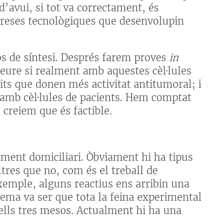
d’avui, si tot va correctament, és
preses tecnològiques que desenvolupin
s de síntesi. Després farem proves
in
eure si realment amb aquestes cèl·lules
ts que donen més activitat antitumoral; i
amb cèl·lules de pacients. Hem comptat
creiem que és factible.
ament domiciliari. Òbviament hi ha tipus
ltres que no, com és el treball de
exemple, alguns reactius ens arribin una
ema va ser que tota la feina experimental
uells tres mesos. Actualment hi ha una