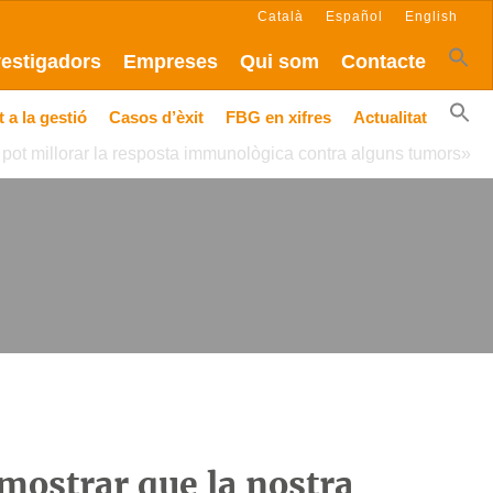
Català
Español
English
vestigadors
Empreses
Qui som
Contacte
 a la gestió
Casos d’èxit
FBG en xifres
Actualitat
pot millorar la resposta immunològica contra alguns tumors»
ostrar que la nostra