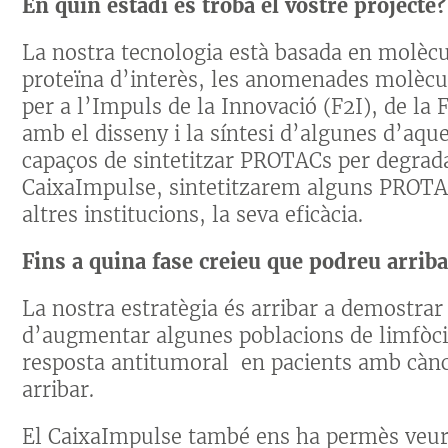
En quin estadi es troba el vostre projecte?
La nostra tecnologia està basada en molèc
proteïna d’interès, les anomenades molèc
per a l’Impuls de la Innovació (F2I), de l
amb el disseny i la síntesi d’algunes d’aq
capaços de sintetitzar PROTACs per degrada
CaixaImpulse, sintetitzarem alguns PROTA
altres institucions, la seva eficàcia.
Fins a quina fase creieu que podreu arriba
La nostra estratègia és arribar a demostrar
d’augmentar algunes poblacions de limfòci
resposta antitumoral en pacients amb cànce
arribar.
El CaixaImpulse també ens ha permès veur