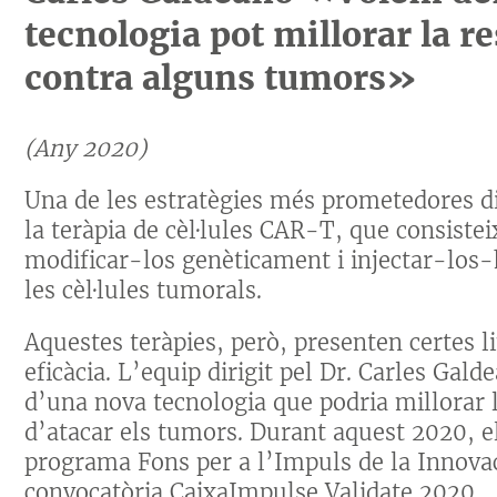
tecnologia pot millorar la 
contra alguns tumors»
(Any 2020)
Una de les estratègies més prometedores d
la teràpia de cèl·lules CAR-T, que consistei
modificar-los genèticament i injectar-los
les cèl·lules tumorals.
Aquestes teràpies, però, presenten certes li
eficàcia. L’equip dirigit pel Dr. Carles Ga
d’una nova tecnologia que podria millorar l
d’atacar els tumors. Durant aquest 2020, el
programa Fons per a l’Impuls de la Innovaci
convocatòria CaixaImpulse Validate 2020.