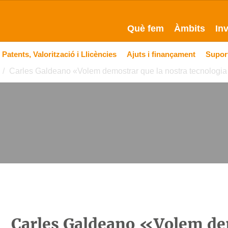
Què fem
Àmbits
In
Patents, Valorització i Llicències
Ajuts i finançament
Suport
Carles Galdeano «Volem demostrar que la nostra tecnologia 
Carles Galdeano «Volem dem