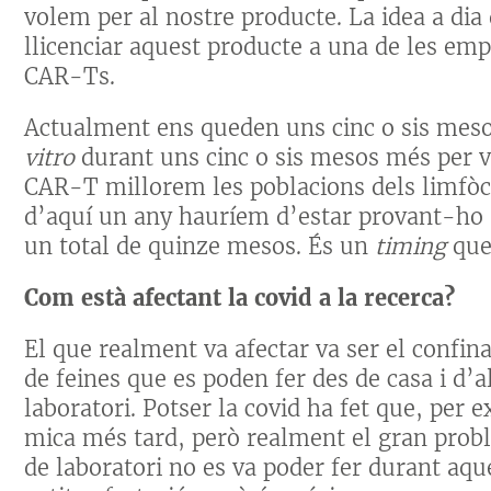
volem per al nostre producte. La idea a dia 
llicenciar aquest producte a una de les em
CAR-Ts.
Actualment ens queden uns cinc o sis meso
vitro
durant uns cinc o sis mesos més per v
CAR-T millorem les poblacions dels limfòci
d’aquí un any hauríem d’estar provant-ho 
un total de quinze mesos. És un
timing
que 
Com està afectant la covid a la recerca?
El que realment va afectar va ser el confin
de feines que es poden fer des de casa i d’a
laboratori. Potser la covid ha fet que, per 
mica més tard, però realment el gran probl
de laboratori no es va poder fer durant aq