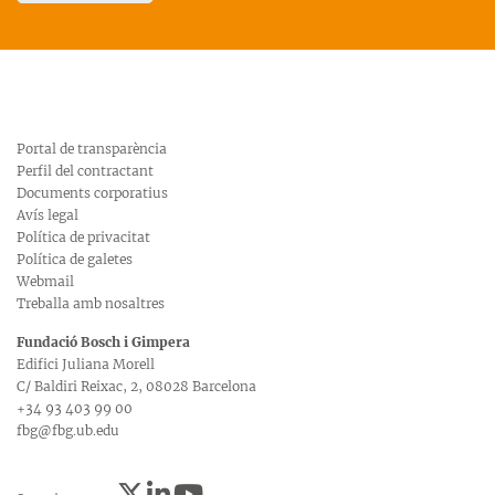
Portal de transparència
Perfil del contractant
Documents corporatius
Avís legal
Política de privacitat
Política de galetes
Webmail
Treballa amb nosaltres
Fundació Bosch i Gimpera
Edifici Juliana Morell
C/ Baldiri Reixac, 2, 08028 Barcelona
+34 93 403 99 00
fbg@fbg.ub.edu