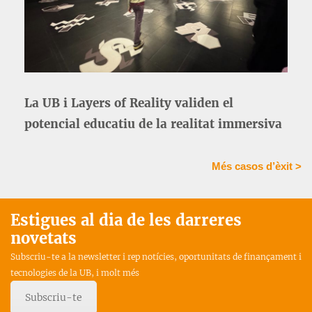
La UB i Layers of Reality validen el
potencial educatiu de la realitat immersiva
Més casos d’èxit >
Estigues al dia de les darreres
novetats
Subscriu-te a la newsletter i rep notícies, oportunitats de finançament i
tecnologies de la UB, i molt més
Subscriu-te