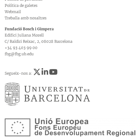
Política de galetes
Webmail
Treballa amb nosaltres
Fundació Bosch i Gimpera
Edifici Juliana Morell
C/ Baldiri Reixac, 2, 08028 Barcelona
+34 93 403 99 00
fbg@fbg.ub.edu
Segueix-nos a: