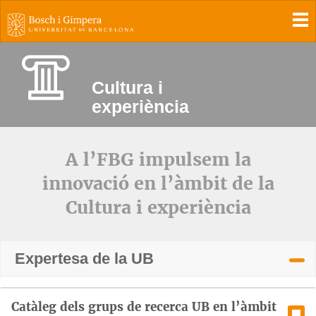
To
Cultura i
experiència
A l’FBG impulsem la
innovació en l’àmbit de la
Cultura i experiència
Expertesa de la UB
Catàleg dels grups de recerca UB en l’àmbit