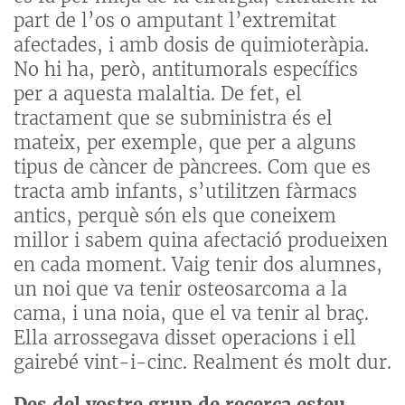
part de l’os o amputant l’extremitat
afectades, i amb dosis de quimioteràpia.
No hi ha, però, antitumorals específics
per a aquesta malaltia. De fet, el
tractament que se subministra és el
mateix, per exemple, que per a alguns
tipus de càncer de pàncrees. Com que es
tracta amb infants, s’utilitzen fàrmacs
antics, perquè són els que coneixem
millor i sabem quina afectació produeixen
en cada moment. Vaig tenir dos alumnes,
un noi que va tenir osteosarcoma a la
cama, i una noia, que el va tenir al braç.
Ella arrossegava disset operacions i ell
gairebé vint-i-cinc. Realment és molt dur.
Des del vostre grup de recerca esteu