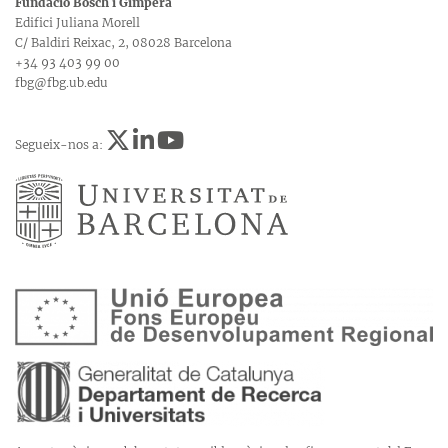
Fundació Bosch i Gimpera
Edifici Juliana Morell
C/ Baldiri Reixac, 2, 08028 Barcelona
+34 93 403 99 00
fbg@fbg.ub.edu
Segueix-nos a: