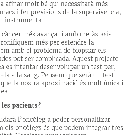
a afinar molt bé qui necessitarà més
acs i fer previsions de la supervivència,
m instruments.
un càncer més avançat i amb metàstasis
 cronifiquem més per estendre la
obem amb el problema de biopsiar els
ades pot ser complicada. Aquest projecte
ea és intentar desenvolupar un test per,
r-la a la sang. Pensem que serà un test
 que la nostra aproximació és molt única i
ea.
 les pacients?
judarà l’oncòleg a poder personalitzar
m els oncòlegs és que podem integrar tres