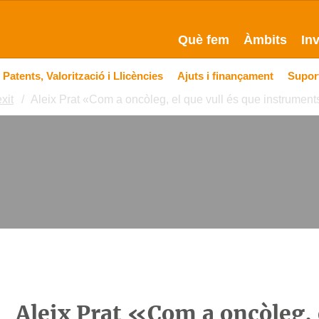
Què fem
Àmbits
In
Patents, Valorització i Llicències
Ajuts i finançament
Suport
xit
Aleix Prat «Com a oncòleg, el que vull és que instruments
Aleix Prat «Com a oncòleg, e