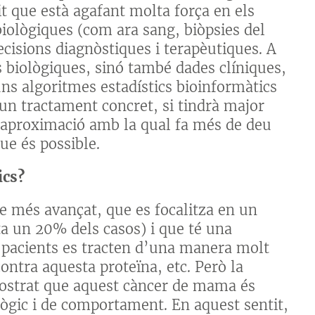
it que està agafant molta força en els
biològiques (com ara sang, biòpsies del
ecisions diagnòstiques i terapèutiques. A
biològiques, sinó també dades clíniques,
s algoritmes estadístics bioinformàtics
 un tractament concret, si tindrà major
a aproximació amb la qual fa més de deu
ue és possible.
ics?
e més avançat, que es focalitza en un
 un 20% dels casos) i que té una
 pacients es tracten d’una manera molt
ntra aquesta proteïna, etc. Però la
mostrat que aquest càncer de mama és
lògic i de comportament. En aquest sentit,