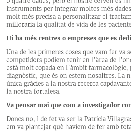
o quatre dades, però el nostre cervell és l
instruments per integrar moltes més dades 
molt més precisa a personalitzar el tractam
milloraria la qualitat de vida de les pacients
Hi ha més centres o empreses que es dedi
Una de les primeres coses que vam fer va s
competidors podíem tenir en l’àrea de l’on
està molt copada en l’àmbit farmacològic,
diagnòstic, que és on estem nosaltres. La
única gràcies a la nostra recerca capdavant
la nostra fortalesa.
Va pensar mai que com a investigador co
Doncs no, i de fet va ser la Patricia Villag
em va plantejar què havíem de fer amb tota