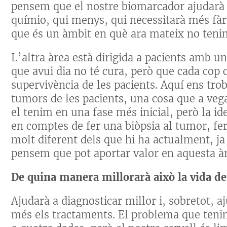
pensem que el nostre biomarcador ajudarà 
químio, qui menys, qui necessitarà més fàrm
que és un àmbit en què ara mateix no teni
L’altra àrea està dirigida a pacients amb 
que avui dia no té cura, però que cada cop
supervivència de les pacients. Aquí ens tr
tumors de les pacients, una cosa que a veg
el tenim en una fase més inicial, però la id
en comptes de fer una biòpsia al tumor, fe
molt diferent dels que hi ha actualment, ja
pensem que pot aportar valor en aquesta àr
De quina manera millorarà això la vida de
Ajudarà a diagnosticar millor i, sobretot, a
més els tractaments. El problema que teni