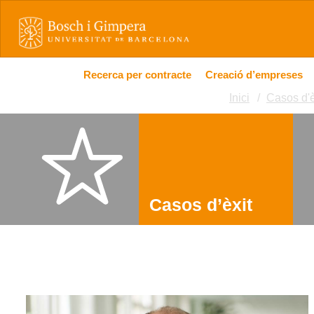
Recerca per contracte
Creació d’empreses
Inici
Casos d'è
Casos d’èxit