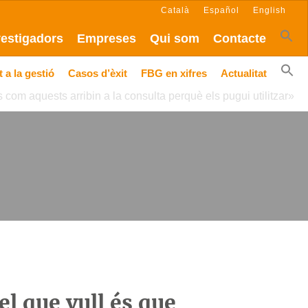
Català
Español
English
vestigadors
Empreses
Qui som
Contacte
 a la gestió
Casos d’èxit
FBG en xifres
Actualitat
 com aquests arribin a la consulta perquè els pugui utilitzar»
l que vull és que