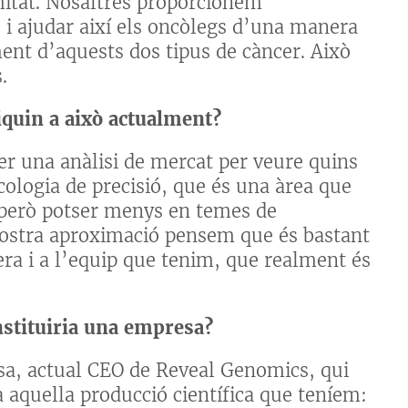
imitat. Nosaltres proporcionem
i ajudar així els oncòlegs d’una manera
ent d’aquests dos tipus de càncer. Això
.
quin a això actualment?
er una anàlisi de mercat per veure quins
cologia de precisió, que és una àrea que
 però potser menys en temes de
 nostra aproximació pensem que és bastant
era i a l’equip que tenim, que realment és
nstituiria una empresa?
rasa, actual CEO de Reveal Genomics, qui
 aquella producció científica que teníem: