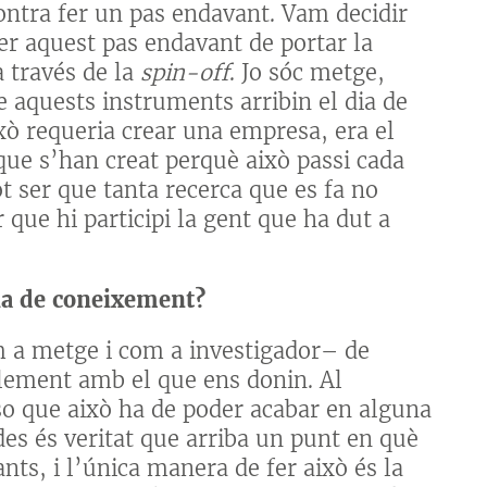
ontra fer un pas endavant. Vam decidir
er aquest pas endavant de portar la
a través de la
spin-off
. Jo sóc metge,
ue aquests instruments arribin el dia de
això requeria crear una empresa, era el
ue s’han creat perquè això passi cada
t ser que tanta recerca que es fa no
r que hi participi la gent que ha dut a
cia de coneixement?
m a metge i com a investigador– de
plement amb el que ens donin. Al
so que això ha de poder acabar en alguna
es és veritat que arriba un punt en què
ts, i l’única manera de fer això és la