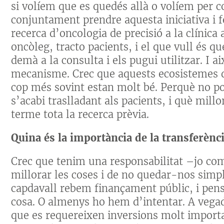
si volíem que es quedés allà o volíem per c
conjuntament prendre aquesta iniciativa i f
recerca d’oncologia de precisió a la clínica 
oncòleg, tracto pacients, i el que vull és q
demà a la consulta i els pugui utilitzar. I 
mecanisme. Crec que aquests ecosistemes q
cop més sovint estan molt bé. Perquè no po
s’acabi traslladant als pacients, i què millo
terme tota la recerca prèvia.
Quina és la importància de la transferèn
Crec que tenim una responsabilitat –jo co
millorar les coses i de no quedar-nos sim
capdavall rebem finançament públic, i pen
cosa. O almenys ho hem d’intentar. A vegad
que es requereixen inversions molt importan