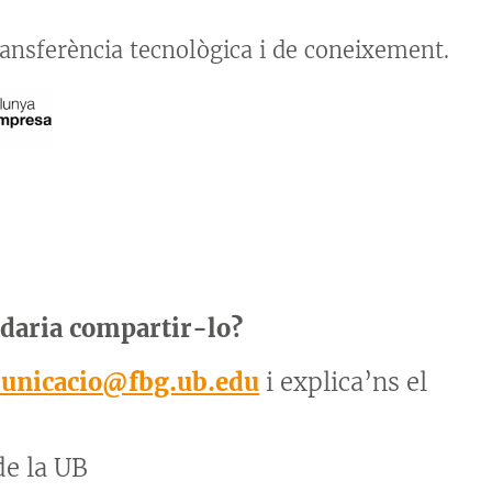
transferència tecnològica i de coneixement.
adaria compartir-lo?
unicacio@fbg.ub.edu
i explica’ns el
de la UB