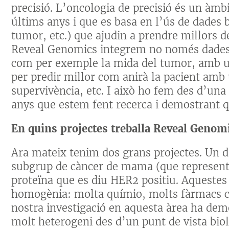
precisió. L’oncologia de precisió és un àmb
últims anys i que es basa en l’ús de dades 
tumor, etc.) que ajudin a prendre millors d
Reveal Genomics integrem no només dades 
com per exemple la mida del tumor, amb un
per predir millor com anirà la pacient amb
supervivència, etc. I això ho fem des d’un
anys que estem fent recerca i demostrant q
En quins projectes treballa Reveal Genom
Ara mateix tenim dos grans projectes. Un d
subgrup de càncer de mama (que representa
proteïna que es diu HER2 positiu. Aquestes
homogènia: molta químio, molts fàrmacs co
nostra investigació en aquesta àrea ha de
molt heterogeni des d’un punt de vista bio