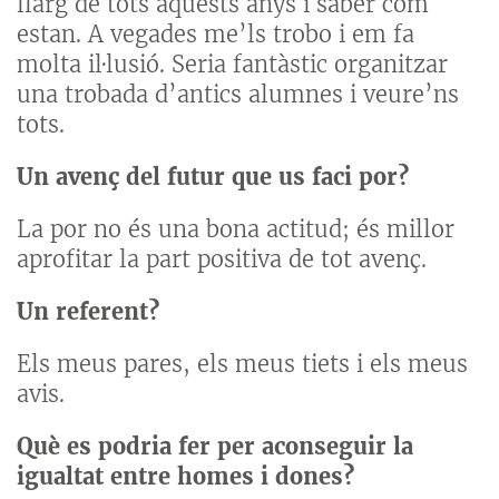
llarg de tots aquests anys i saber com
estan. A vegades me’ls trobo i em fa
molta il·lusió. Seria fantàstic organitzar
una trobada d’antics alumnes i veure’ns
tots.
Un avenç del futur que us faci por?
La por no és una bona actitud; és millor
aprofitar la part positiva de tot avenç.
Un referent?
Els meus pares, els meus tiets i els meus
avis.
Què es podria fer per aconseguir la
igualtat entre homes i dones?