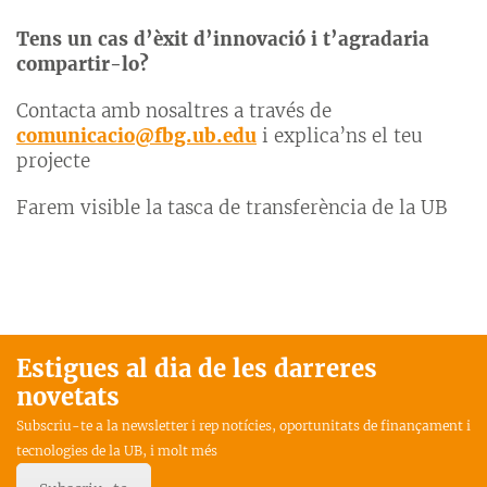
Tens un cas d’èxit d’innovació i t’agradaria
compartir-lo?
Contacta amb nosaltres a través de
comunicacio@fbg.ub.edu
i explica’ns el teu
projecte
Farem visible la tasca de transferència de la UB
Estigues al dia de les darreres
novetats
Subscriu-te a la newsletter i rep notícies, oportunitats de finançament i
tecnologies de la UB, i molt més