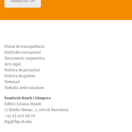
Subscriu-te
Portal de transparència
Perfil del contractant
Documents corporatius
Avís legal
Política de privacitat
Política de galetes
Webmail
Treballa amb nosaltres
Fundació Bosch i Gimpera
Edifici Juliana Morell
C/ Baldiri Reixac, 2, 08028 Barcelona
+34 93 403 99 00
fbg@fbg.ub.edu