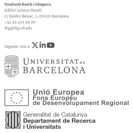
Fundació Bosch i Gimpera
Edifici Juliana Morell
C/ Baldiri Reixac, 2, 08028 Barcelona
+34 93 403 99 00
fbg@fbg.ub.edu
Segueix-nos a: