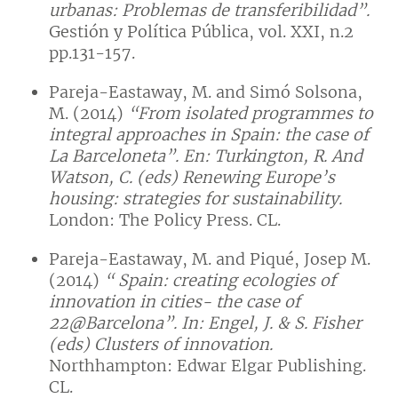
urbanas: Problemas de transferibilidad”.
Gestión y Política Pública, vol. XXI, n.2
pp.131-157.
Pareja-Eastaway, M. and Simó Solsona,
M. (2014)
“From isolated programmes to
integral approaches in Spain: the case of
La Barceloneta”. En: Turkington, R. And
Watson, C. (eds) Renewing Europe’s
housing: strategies for sustainability.
London: The Policy Press. CL.
Pareja-Eastaway, M. and Piqué, Josep M.
(2014)
“ Spain: creating ecologies of
innovation in cities- the case of
22@Barcelona”. In: Engel, J. & S. Fisher
(eds) Clusters of innovation.
Northhampton: Edwar Elgar Publishing.
CL.