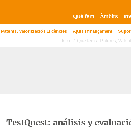
Què fem
Àmbits
In
Patents, Valorització i Llicències
Ajuts i finançament
Suport
Inici
Què fem
Patents, Valori
TestQuest: análisis y evaluaci