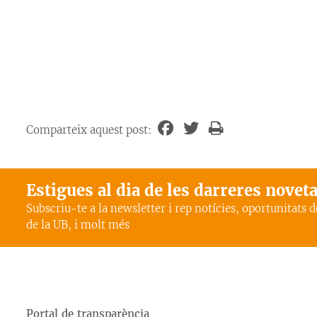
Comparteix aquest post:
Estigues al dia de les darreres novet
Subscriu-te a la newsletter i rep notícies, oportunitats 
de la UB, i molt més
Portal de transparència