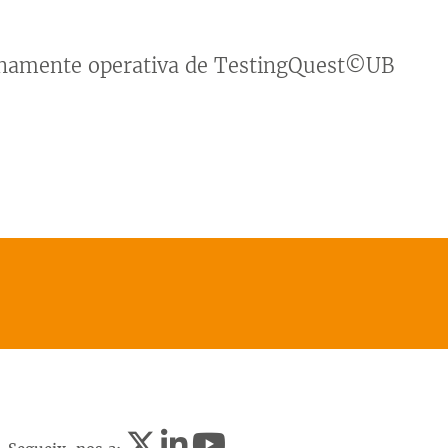
lenamente operativa de TestingQuest©UB