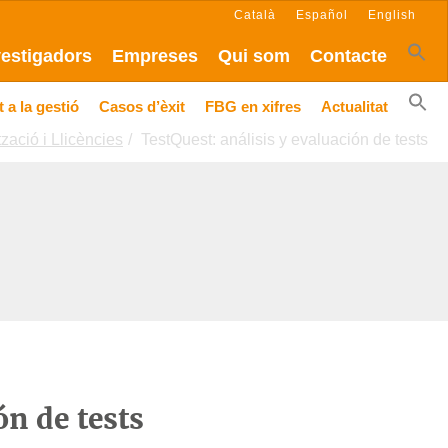
Català
Español
English
vestigadors
Empreses
Qui som
Contacte
 a la gestió
Casos d’èxit
FBG en xifres
Actualitat
tzació i Llicències
TestQuest: análisis y evaluación de tests
ón de tests