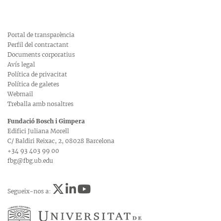
Portal de transparència
Perfil del contractant
Documents corporatius
Avís legal
Política de privacitat
Política de galetes
Webmail
Treballa amb nosaltres
Fundació Bosch i Gimpera
Edifici Juliana Morell
C/ Baldiri Reixac, 2, 08028 Barcelona
+34 93 403 99 00
fbg@fbg.ub.edu
Segueix-nos a: