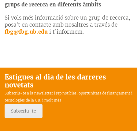
grups de recerca en diferents àmbits
Si vols més informació sobre un grup de recerca,
posa’t en contacte amb nosaltres a través de
fbg@fbg.ub.edu
i t’informem.
Estigues al dia de les darreres
novetats
Subscriu-te a la newsletter i rep notícies, oportunitats de finançament i
tecnologies de la UB, i molt més
Subscriu-te