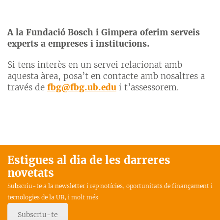
A la Fundació Bosch i Gimpera oferim serveis
experts a empreses i institucions.
Si tens interès en un servei relacionat amb
aquesta àrea, posa’t en contacte amb nosaltres a
través de
fbg@fbg.ub.edu
i t’assessorem.
Estigues al dia de les darreres
novetats
Subscriu-te a la newsletter i rep notícies, oportunitats de finançament i
tecnologies de la UB, i molt més
Subscriu-te