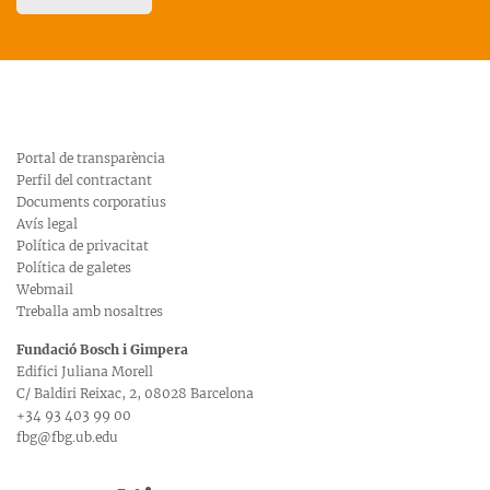
Portal de transparència
Perfil del contractant
Documents corporatius
Avís legal
Política de privacitat
Política de galetes
Webmail
Treballa amb nosaltres
Fundació Bosch i Gimpera
Edifici Juliana Morell
C/ Baldiri Reixac, 2, 08028 Barcelona
+34 93 403 99 00
fbg@fbg.ub.edu