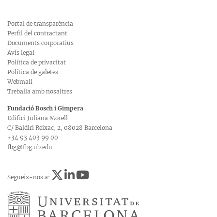
Portal de transparència
Perfil del contractant
Documents corporatius
Avís legal
Política de privacitat
Política de galetes
Webmail
Treballa amb nosaltres
Fundació Bosch i Gimpera
Edifici Juliana Morell
C/ Baldiri Reixac, 2, 08028 Barcelona
+34 93 403 99 00
fbg@fbg.ub.edu
Segueix-nos a: