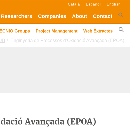
Català
Español
English
Researchers
Companies
About
Contact
ECNIO Groups
Project Management
Web Extractes
 UB
Enginyeria de Processos d’Oxidació Avançada (EPOA)
idació Avançada (EPOA)