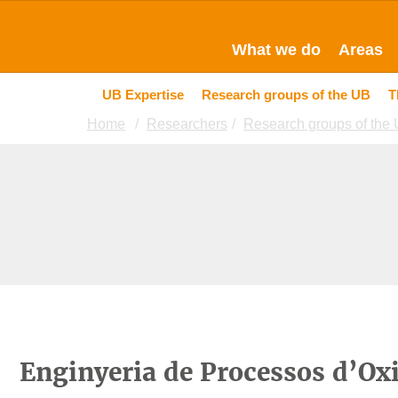
What we do
Areas
UB Expertise
Research groups of the UB
T
Home
Researchers
Research groups of the
Enginyeria de Processos d’Ox