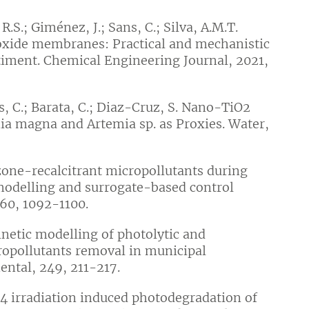
R.S.; Giménez, J.; Sans, C.; Silva, A.M.T.
 oxide membranes: Practical and mechanistic
timent. Chemical Engineering Journal, 2021,
ns, C.; Barata, C.; Diaz-Cruz, S. Nano-TiO2
ia magna and Artemia sp. as Proxies. Water,
ozone-recalcitrant micropollutants during
modelling and surrogate-based control
360, 1092-1100.
inetic modelling of photolytic and
ropollutants removal in municipal
ental, 249, 211-217.
54 irradiation induced photodegradation of