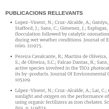
PUBLICACIONS RELLEVANTS
Lopez-Vinent, N.; Cruz-Alcalde, A.; Ganiyu, S.
Stafford, J.; Sans, C.; Gimenez, J.; Espluga
flocculation followed by catalytic ozonati
during wet weather conditions. Journal of
núm. 111975.
Pereira Cavalcante, R.; Martins de Oliveira, 
S.; de Oliveira, S.C.; Falcao Dantas, R.; San
active species involved in the TiO2 photoca
its by-products. Journal Of Environmental 
105109.
López-Vinent, N.; Cruz-Alcalde, A.; Lai, C.; 
sunlight and oxygen on the performance of
using organic fertilizers as iron chelates. 
803, p. 149873.