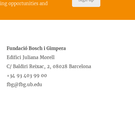
cing opportunities and
Fundació Bosch i Gimpera
Edifici Juliana Morell
C/ Baldiri Reixac, 2, 08028 Barcelona
+34 93 403 99 00
fbg@fbg.ub.edu