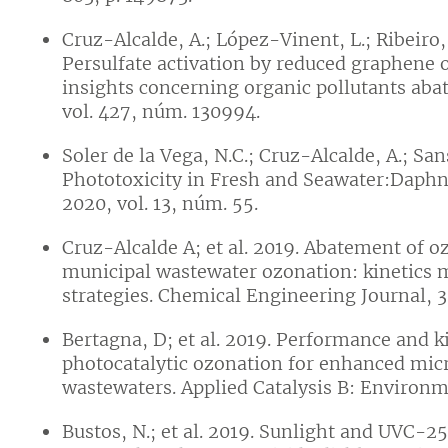
Cruz-Alcalde, A.; López-Vinent, L.; Ribeiro, 
Persulfate activation by reduced graphene
insights concerning organic pollutants aba
vol. 427, núm. 130994.
Soler de la Vega, N.C.; Cruz-Alcalde, A.; Sa
Phototoxicity in Fresh and Seawater:Daphn
2020, vol. 13, núm. 55.
Cruz-Alcalde A; et al. 2019. Abatement of 
municipal wastewater ozonation: kinetics 
strategies. Chemical Engineering Journal, 
Bertagna, D; et al. 2019. Performance and k
photocatalytic ozonation for enhanced mic
wastewaters. Applied Catalysis B: Environm
Bustos, N.; et al. 2019. Sunlight and UVC-2