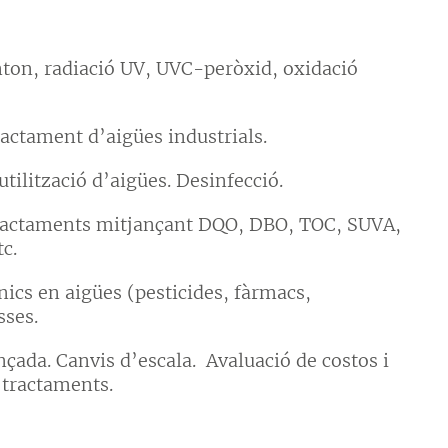
nton, radiació UV, UVC-peròxid, oxidació
ractament d’aigües industrials.
ilització d’aigües. Desinfecció.
 tractaments mitjançant DQO, DBO, TOC, SUVA,
tc.
cs en aigües (pesticides, fàrmacs,
sses.
çada. Canvis d’escala. Avaluació de costos i
 tractaments.