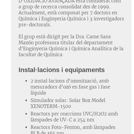
D’OXIDACIÓ AVANÇADA està considerat com
a grup de recerca consolidat des de 1999.
Actualment, està composat per 7 doctors en
Química i Enginyeria Química i 3 investigadors
pre-doctorals.
El grup està dirigit per la Dra. Came Sans
Mazón professora titular del departament
d’Enginyeria Química i Química Analítica de la
facultat de Química
Instal·lacions i equipaments
2 instal·lacions d’ozonització, amb
mesuradors d’ozó en fase gas i fase
líquida
Simulador solar: Solar Box Model
XENOTERM-1500
Reactors per reaccions UVC/H2O2 amb
làmpades de UV-C a 254 nm
Reactors Foto-Fenton, amb làmpades
BLB de 365 nm