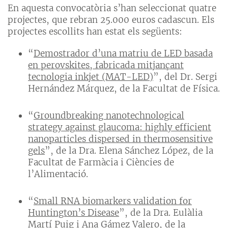
En aquesta convocatòria s’han seleccionat quatre
projectes, que rebran 25.000 euros cadascun. Els
projectes escollits han estat els següents:
“
Demostrador d’una matriu de LED basada
en perovskites, fabricada mitjançant
tecnologia inkjet (MAT-LED)
”, del Dr. Sergi
Hernández Márquez, de la Facultat de Física.
“
Groundbreaking nanotechnological
strategy against glaucoma: highly efficient
nanoparticles dispersed in thermosensitive
gels
”, de la Dra. Elena Sánchez López, de la
Facultat de Farmàcia i Ciències de
l’Alimentació.
“
Small RNA biomarkers validation for
Huntington’s Disease
”, de la Dra. Eulàlia
Martí Puig i Ana Gámez Valero, de la