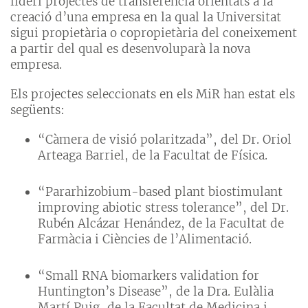
lideri projectes de transferència orientats a la
creació d’una empresa en la qual la Universitat
sigui propietària o copropietària del coneixement
a partir del qual es desenvoluparà la nova
empresa.
Els projectes seleccionats en els MiR han estat els
següents:
“Càmera de visió polaritzada”, del Dr. Oriol
Arteaga Barriel, de la Facultat de Física.
“Pararhizobium-based plant biostimulant
improving abiotic stress tolerance”, del Dr.
Rubén Alcázar Henández, de la Facultat de
Farmàcia i Ciències de l’Alimentació.
“Small RNA biomarkers validation for
Huntington’s Disease”, de la Dra. Eulàlia
Martí Puig, de la Facultat de Medicina i