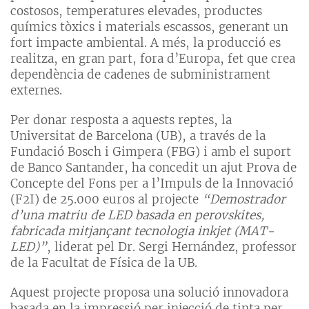
costosos, temperatures elevades, productes
químics tòxics i materials escassos, generant un
fort impacte ambiental. A més, la producció es
realitza, en gran part, fora d’Europa, fet que crea
dependència de cadenes de subministrament
externes.
Per donar resposta a aquests reptes, la
Universitat de Barcelona (UB), a través de la
Fundació Bosch i Gimpera (FBG) i amb el suport
de Banco Santander, ha concedit un ajut Prova de
Concepte del Fons per a l’Impuls de la Innovació
(F2I) de 25.000 euros al projecte
“Demostrador
d’una matriu de LED basada en perovskites,
fabricada mitjançant tecnologia inkjet (MAT-
LED)”
, liderat pel Dr. Sergi Hernández, professor
de la Facultat de Física de la UB.
Aquest projecte proposa una solució innovadora
basada en la impressió per injecció de tinta per