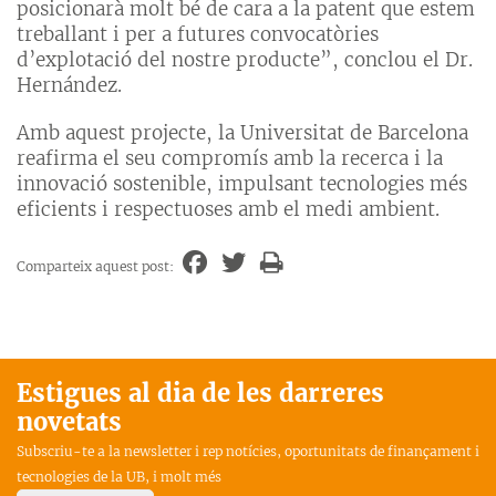
posicionarà molt bé de cara a la patent que estem
treballant i per a futures convocatòries
d’explotació del nostre producte”, conclou el Dr.
Hernández.
Amb aquest projecte, la Universitat de Barcelona
reafirma el seu compromís amb la recerca i la
innovació sostenible, impulsant tecnologies més
eficients i respectuoses amb el medi ambient.
Comparteix aquest post:
Estigues al dia de les darreres
novetats
Subscriu-te a la newsletter i rep notícies, oportunitats de finançament i
tecnologies de la UB, i molt més