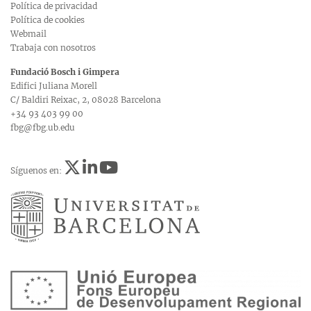
Política de privacidad
Política de cookies
Webmail
Trabaja con nosotros
Fundació Bosch i Gimpera
Edifici Juliana Morell
C/ Baldiri Reixac, 2, 08028 Barcelona
+34 93 403 99 00
fbg@fbg.ub.edu
Síguenos en: