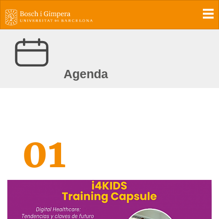
To
Agenda
01