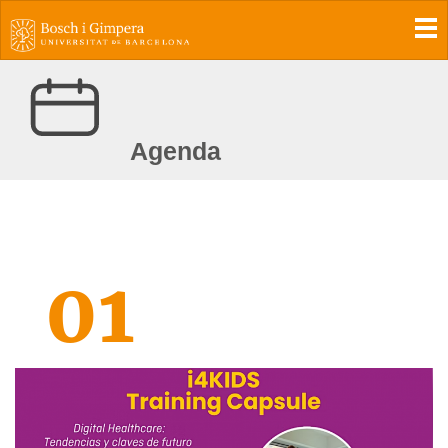
To
Agenda
01