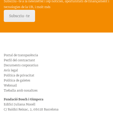
Subscriu-te a la newsletter i rep notícies, oportunitats de finançament i
tecnologies de la UB, i molt més
Subscriu-te
Portal de transparència
Perfil del contractant
Documents corporatius
Avís legal
Política de privacitat
Política de galetes
Webmail
Treballa amb nosaltres
Fundació Bosch i Gimpera
Edifici Juliana Morell
C/ Baldiri Reixac, 2, 08028 Barcelona