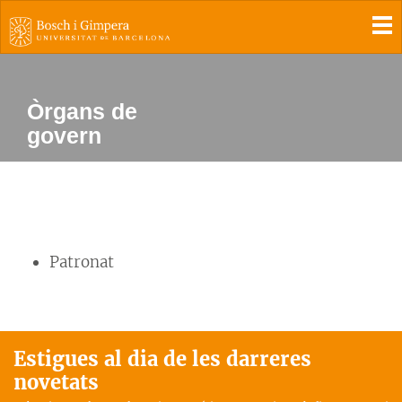
To
Òrgans de
govern
Patronat
Estigues al dia de les darreres
novetats