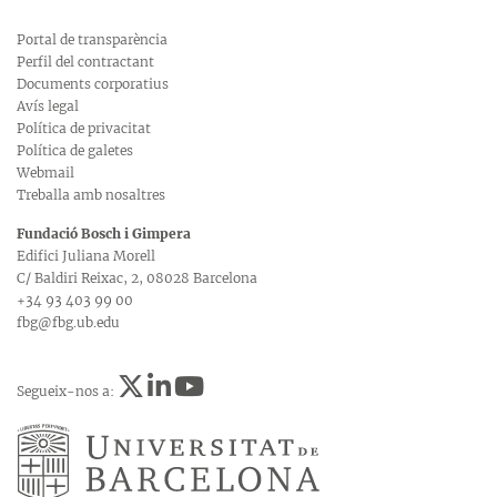
Portal de transparència
Perfil del contractant
Documents corporatius
Avís legal
Política de privacitat
Política de galetes
Webmail
Treballa amb nosaltres
Fundació Bosch i Gimpera
Edifici Juliana Morell
C/ Baldiri Reixac, 2, 08028 Barcelona
+34 93 403 99 00
fbg@fbg.ub.edu
Segueix-nos a: