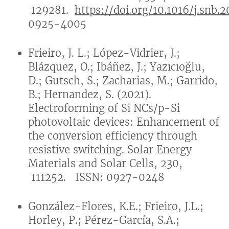
129281.
https://doi.org/10.1016/j.snb.
0925-4005
Frieiro, J. L.; López-Vidrier, J.;
Blázquez, O.; Ibáñez, J.; Yazıcıoğlu,
D.; Gutsch, S.; Zacharias, M.; Garrido,
B.; Hernandez, S. (2021).
Electroforming of Si NCs/p-Si
photovoltaic devices: Enhancement of
the conversion efficiency through
resistive switching. Solar Energy
Materials and Solar Cells, 230,
111252. ISSN: 0927-0248
González-Flores, K.E.; Frieiro, J.L.;
Horley, P.; Pérez-García, S.A.;