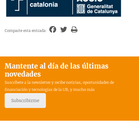
Comparte esta entrada:
Mantente al día de las últimas
novedades
Suscríbete a la newsletter y recibe noticias, oportunidades de
financiación y tecnologías de la UB, y mucho más
Subscribirme