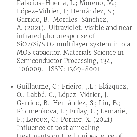
Palacios-Huerta, L.; Moreno, M.;
López-Vidrier, J.; Hernández, S.;
Garrido, B.; Morales-Sánchez,
A. (2021). Ultraviolet, visible and near
infrared photoresponse of
SiO2/Si/SiO2 multilayer system into a
MOS capacitor. Materials Science in
Semiconductor Processing, 134,
106009. ISSN: 1369-8001
Guillaume, C.; Frieiro, J.L.; Blázquez,
O.; Labbé, C.; López-Vidrier, J.;
Garrido, B.; Hernández, S.; Liu, B.;
Khomenkova, L.; Frilay, C.; Lemarié,
F.; Leroux, C.; Portier, X. (2021).
Influence of post annealing
treatments on the luminescence of