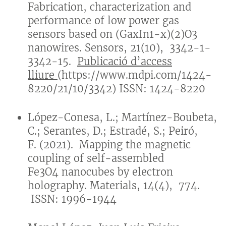
Fabrication, characterization and
performance of low power gas
sensors based on (GaxIn1-x)(2)O3
nanowires. Sensors, 21(10), 3342-1-
3342-15.
Publicació d’access
lliure
(https://www.mdpi.com/1424-
8220/21/10/3342) ISSN: 1424-8220
López-Conesa, L.; Martínez-Boubeta,
C.; Serantes, D.; Estradé, S.; Peiró,
F. (2021). Mapping the magnetic
coupling of self-assembled
Fe3O4 nanocubes by electron
holography. Materials, 14(4), 774.
ISSN: 1996-1944