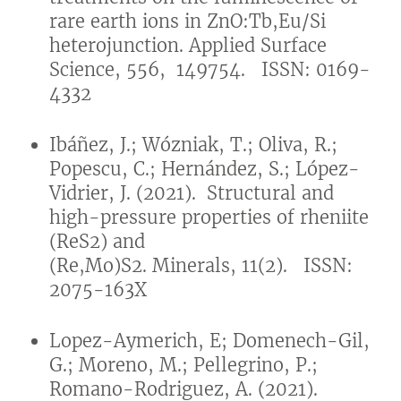
rare earth ions in ZnO:Tb,Eu/Si
heterojunction. Applied Surface
Science, 556, 149754. ISSN: 0169-
4332
Ibáñez, J.; Wózniak, T.; Oliva, R.;
Popescu, C.; Hernández, S.; López-
Vidrier, J. (2021). Structural and
high-pressure properties of rheniite
(ReS2) and
(Re,Mo)S2. Minerals, 11(2). ISSN:
2075-163X
Lopez-Aymerich, E; Domenech-Gil,
G.; Moreno, M.; Pellegrino, P.;
Romano-Rodriguez, A. (2021).