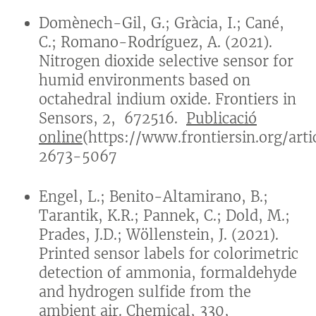
Domènech-Gil, G.; Gràcia, I.; Cané,
C.; Romano-Rodríguez, A. (2021).
Nitrogen dioxide selective sensor for
humid environments based on
octahedral indium oxide. Frontiers in
Sensors, 2, 672516.
Publicació
online
(https://www.frontiersin.org/art
2673-5067
Engel, L.; Benito-Altamirano, B.;
Tarantik, K.R.; Pannek, C.; Dold, M.;
Prades, J.D.; Wöllenstein, J. (2021).
Printed sensor labels for colorimetric
detection of ammonia, formaldehyde
and hydrogen sulfide from the
ambient air. Chemical, 330,