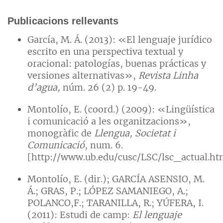
Publicacions rellevants
García, M. Á. (2013): «El lenguaje jurídico
escrito en una perspectiva textual y
oracional: patologías, buenas prácticas y
versiones alternativas»,
Revista Linha
d’agua,
núm. 26 (2) p. 19-49.
Montolío, E. (coord.) (2009): «Lingüística
i comunicació a les organitzacions»,
monogràfic de
Llengua, Societat i
Comunicació
, num. 6.
[http://www.ub.edu/cusc/LSC/lsc_actual.ht
Montolío, E. (dir.); GARCÍA ASENSIO, M.
Á.; GRAS, P.; LÓPEZ SAMANIEGO, A.;
POLANCO,F.; TARANILLA, R.; YÚFERA, I.
(2011): Estudi de camp:
El lenguaje