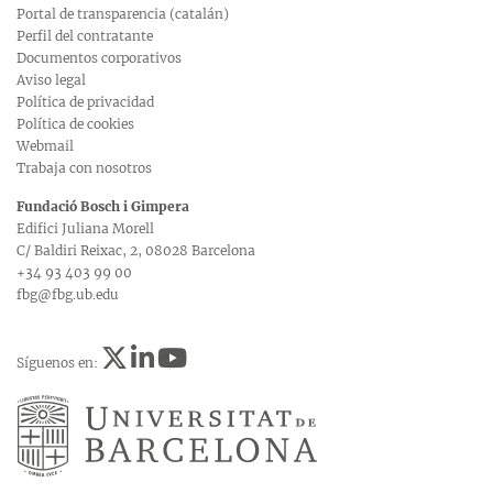
Portal de transparencia (catalán)
Perfil del contratante
Documentos corporativos
Aviso legal
Política de privacidad
Política de cookies
Webmail
Trabaja con nosotros
Fundació Bosch i Gimpera
Edifici Juliana Morell
C/ Baldiri Reixac, 2, 08028 Barcelona
+34 93 403 99 00
fbg@fbg.ub.edu
Síguenos en: