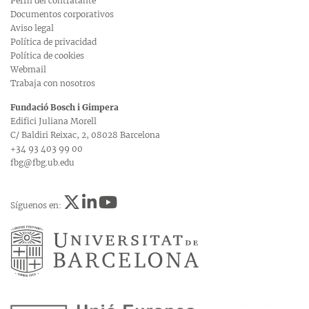
Perfil del contratante
Documentos corporativos
Aviso legal
Política de privacidad
Política de cookies
Webmail
Trabaja con nosotros
Fundació Bosch i Gimpera
Edifici Juliana Morell
C/ Baldiri Reixac, 2, 08028 Barcelona
+34 93 403 99 00
fbg@fbg.ub.edu
Síguenos en: