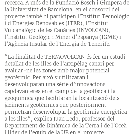
recerca. A més de la Fundació Bosch i Gimpera de
la Universitat de Barcelona, ​​en el consorci del
projecte també hi participen l’Institut Tecnològic
i d’Energies Renovables (ITER), l’Institut
Vulcanalògic de les Canàries (INVOLCAN),
l’Institut Geològic i Miner d’Espanya (IGME) i
l’Agència Insular de l’Energia de Tenerife.
“La finalitat de TERMOVOLCAN és fer un estudi
detallat de les illes de l’arxipèlag canari per
avaluar-ne les zones amb major potencial
geotèrmic. Per això s’utilitzaran i
desenvoluparan una sèrie d’innovacions
capdavanteres en el camp de la geofísica i la
geoquímica que facilitaran la localització dels
jaciments geotèrmics que posteriorment
permetran desenvolupar la geotèrmia energètica
a les illes“, explica Juan Ledo, professor del
Departament de Dinàmica de la Terra i de l’Oceà
i líder de l’equip de la UB en el projecte.