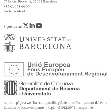
C/ Baldiri Reixac, 2, 08028 Barcelona
+34 93 403 99 00
fbg@fbg.ub.edu
Síguenos en:
Aquesta pàgina web ha estat possible gràcies al cofinançament del Fons
Europeu de Desenvolupament Regional (FEDER) i al suport del