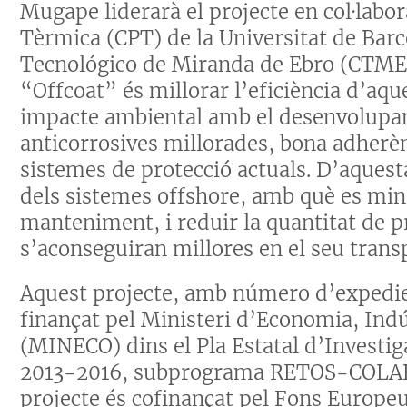
Mugape liderarà el projecte en col·labo
Tèrmica (CPT) de la Universitat de Barc
Tecnológico de Miranda de Ebro (CTME).
“Offcoat” és millorar l’eficiència d’aqu
impacte ambiental amb el desenvolupa
anticorrosives millorades, bona adherèn
sistemes de protecció actuals. D’aquesta
dels sistemes offshore, amb què es min
manteniment, i reduir la quantitat de 
s’aconseguiran millores en el seu trans
Aquest projecte, amb número d’expedi
finançat pel Ministeri d’Economia, Indú
(MINECO) dins el Pla Estatal d’Investiga
2013-2016, subprograma RETOS-COLABO
projecte és cofinançat pel Fons Europ