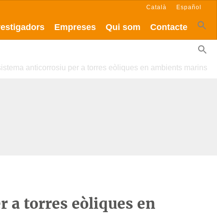
Català
Español
vestigadors
Empreses
Qui som
Contacte
istema anticorrosiu per a torres eòliques en ambients marins
r a torres eòliques en