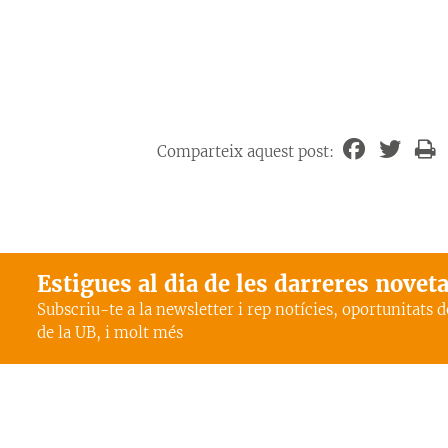
Comparteix aquest post:
Estigues al dia de les darreres novet
Subscriu-te a la newsletter i rep notícies, oportunitats 
de la UB, i molt més