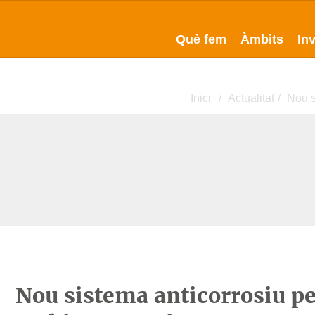
Què fem
Àmbits
In
Inici
Actualitat
Nou s
Nou sistema anticorrosiu pe