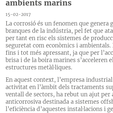
ambients marins
15-02-2017
La corrosió és un fenomen que genera g
branques de la indústria, pel fet que at
per tant en risc els sistemes de produc
seguretat com econòmics i ambientals. E
fins i tot més apressant, ja que per l’acc
brisa i de la boira marines s’acceleren e
estructures metàl·liques.
En aquest context, l’empresa industria
activitat en l’àmbit dels tractaments sup
ventall de sectors, ha rebut un ajut pe
anticorrosiva destinada a sistemes offs
l’eficiència d’aquestes instal·lacions 