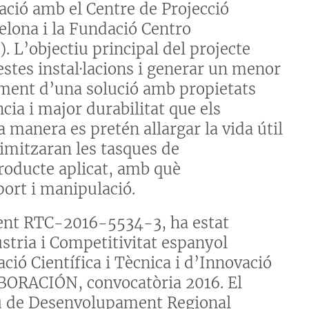
ració amb el Centre de Projecció
elona i la Fundació Centro
 L’objectiu principal del projecte
estes instal·lacions i generar un menor
ment d’una solució amb propietats
cia i major durabilitat que els
 manera es pretén allargar la vida útil
imitzaran les tasques de
producte aplicat, amb què
port i manipulació.
ent RTC-2016-5534-3, ha estat
stria i Competitivitat espanyol
ció Científica i Tècnica i d’Innovació
RACIÓN, convocatòria 2016. El
eu de Desenvolupament Regional