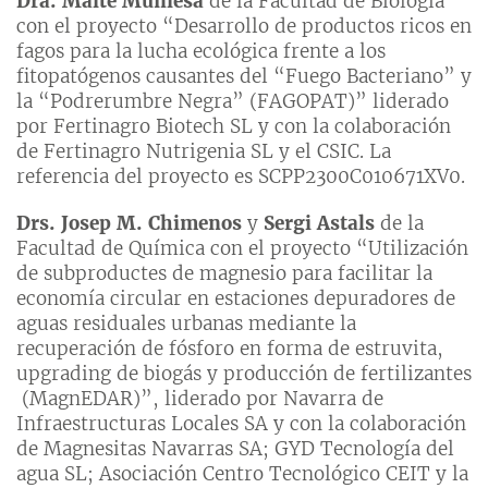
Dra. Maite Muniesa
de la Facultad de Biología
con el proyecto “Desarrollo de productos ricos en
fagos para la lucha ecológica frente a los
fitopatógenos causantes del “Fuego Bacteriano” y
la “Podrerumbre Negra” (FAGOPAT)” liderado
por Fertinagro Biotech SL y con la colaboración
de Fertinagro Nutrigenia SL y el CSIC. La
referencia del proyecto es SCPP2300C010671XV0.
Drs. Josep M. Chimenos
y
Sergi Astals
de la
Facultad de Química con el proyecto “Utilización
de subproductes de magnesio para facilitar la
economía circular en estaciones depuradores de
aguas residuales urbanas mediante la
recuperación de fósforo en forma de estruvita,
upgrading de biogás y producción de fertilizantes
(MagnEDAR)”, liderado por Navarra de
Infraestructuras Locales SA y con la colaboración
de Magnesitas Navarras SA; GYD Tecnología del
agua SL; Asociación Centro Tecnológico CEIT y la