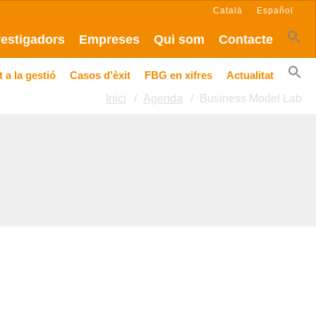
Català
Español
vestigadors
Empreses
Qui som
Contacte
 a la gestió
Casos d’èxit
FBG en xifres
Actualitat
Inici
Agenda
Business Model Lab