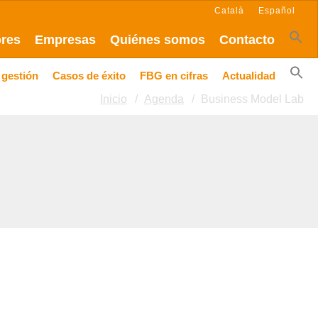
Català
Español
ores
Empresas
Quiénes somos
Contacto
 gestión
Casos de éxito
FBG en cifras
Actualidad
Inicio
Agenda
Business Model Lab