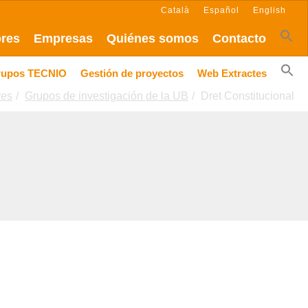
Català
Español
English
ores
Empresas
Quiénes somos
Contacto
rupos TECNIO
Gestión de proyectos
Web Extractes
res
Grupos de investigación de la UB
Dret Constitucional