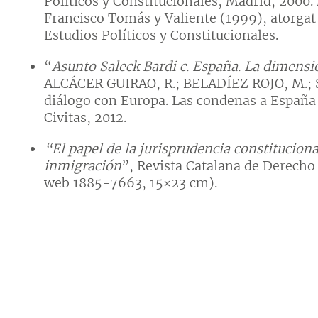
Políticos y Constitucionales, Madrid, 2000
Francisco Tomás y Valiente (1999), atorgat 
Estudios Políticos y Constitucionales.
“
Asunto Saleck Bardi c. España. La dimensió
ALCÁCER GUIRAO, R.; BELADÍEZ ROJO, M.; S
diálogo con Europa. Las condenas a Españ
Civitas, 2012.
“El papel de la jurisprudencia constituciona
inmigración
”, Revista Catalana de Derech
web 1885-7663, 15×23 cm).