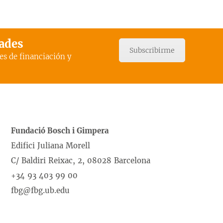
dades
Subscribirme
es de financiación y
Fundació Bosch i Gimpera
Edifici Juliana Morell
C/ Baldiri Reixac, 2, 08028 Barcelona
+34 93 403 99 00
fbg@fbg.ub.edu