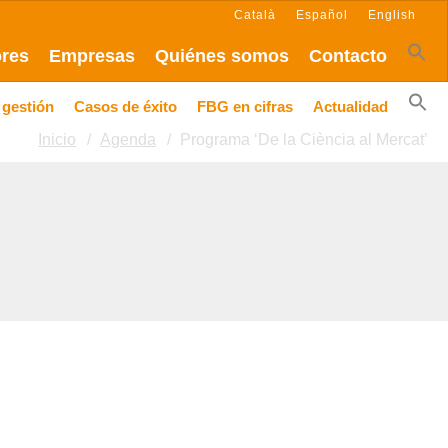
Català
Español
English
ores
Empresas
Quiénes somos
Contacto
 gestión
Casos de éxito
FBG en cifras
Actualidad
Inicio
Agenda
Programa ‘De la Ciència al Mercat’