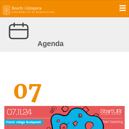
To
Agenda
07