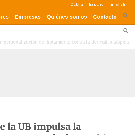
Català
Español
English
ores
Empresas
Quiénes somos
Contacto
 personalización del tratamiento contra la dermatitis atòpica
e la UB impulsa la