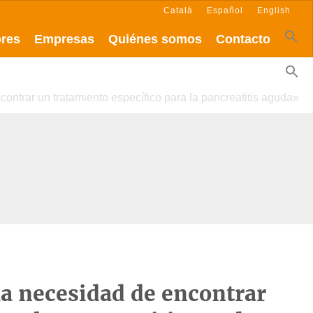
Català
Español
English
ores
Empresas
Quiénes somos
Contacto
ontrar un tratamiento específico para la pancreatitis aguda»
la necesidad de encontrar