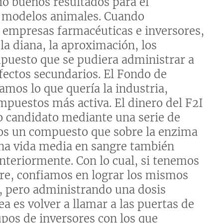
o buenos resultados para el
n modelos animales. Cuando
 empresas farmacéuticas e inversores,
la diana, la aproximación, los
puesto que se pudiera administrar a
fectos secundarios. El Fondo de
amos lo que quería la industria,
ompuestos más activa. El dinero del F2I
o candidato mediante una serie de
os un compuesto que sobre la enzima
una vida media en sangre también
teriormente. Con lo cual, si tenemos
re, confiamos en lograr los mismos
o, pero administrando una dosis
ea es volver a llamar a las puertas de
upos de inversores con los que