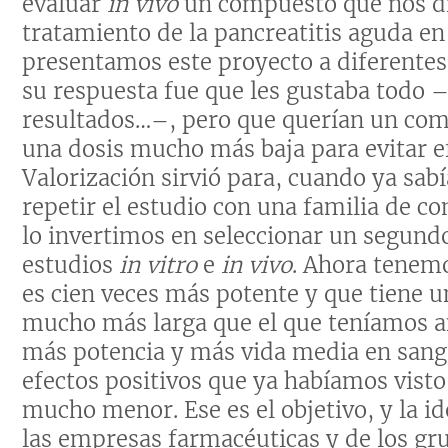
evaluar
in vivo
un compuesto que nos di
tratamiento de la pancreatitis aguda e
presentamos este proyecto a diferentes
su respuesta fue que les gustaba todo –
resultados…–, pero que querían un com
una dosis mucho más baja para evitar e
Valorización sirvió para, cuando ya sabí
repetir el estudio con una familia de c
lo invertimos en seleccionar un segund
estudios
in vitro
e
in vivo
. Ahora tenem
es cien veces más potente y que tiene 
mucho más larga que el que teníamos an
más potencia y más vida media en sang
efectos positivos que ya habíamos vist
mucho menor. Ese es el objetivo, y la id
las empresas farmacéuticas y de los gr