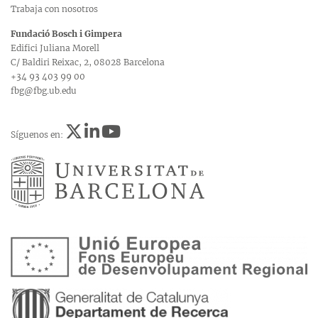
Trabaja con nosotros
Fundació Bosch i Gimpera
Edifici Juliana Morell
C/ Baldiri Reixac, 2, 08028 Barcelona
+34 93 403 99 00
fbg@fbg.ub.edu
Síguenos en: