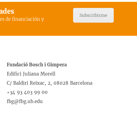
dades
Subscribirme
es de financiación y
Fundació Bosch i Gimpera
Edifici Juliana Morell
C/ Baldiri Reixac, 2, 08028 Barcelona
+34 93 403 99 00
fbg@fbg.ub.edu