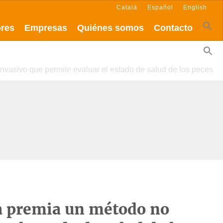
Català
Español
English
ores
Empresas
Quiénes somos
Contacto
vasivo que permite evaluar el estado de salud de los peces
a premia un método no