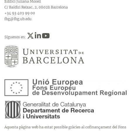
Edifici Juliana Morell
C/ Baldiri Reixac, 2, 08028 Barcelona
+34 93 403 99 00
fbg@fbg.ub.edu
Síguenos en:
Aquesta pàgina web ha estat possible gràcies al cofinançament del Fons