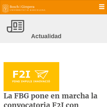
To
Actualidad
La FBG pone en marcha la
convocatoria F2I con