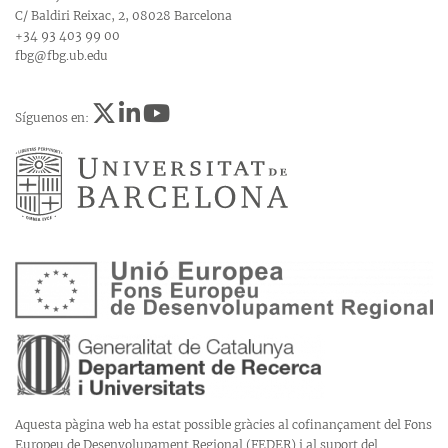
C/ Baldiri Reixac, 2, 08028 Barcelona
+34 93 403 99 00
fbg@fbg.ub.edu
Síguenos en:
Aquesta pàgina web ha estat possible gràcies al cofinançament del Fons
Europeu de Desenvolupament Regional (FEDER) i al suport del