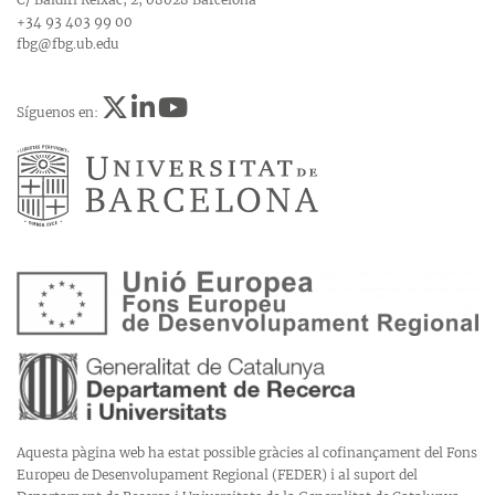
+34 93 403 99 00
fbg@fbg.ub.edu
Síguenos en:
Aquesta pàgina web ha estat possible gràcies al cofinançament del Fons
Europeu de Desenvolupament Regional (FEDER) i al suport del