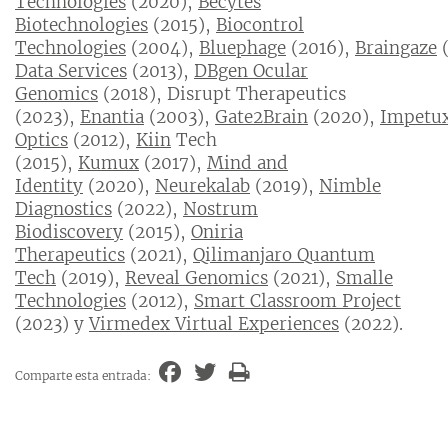
Technologies
(2020),
Becytes
Biotechnologies
(2015),
Biocontrol
Technologies
(2004),
Bluephage
(2016),
Braingaze
(
Data Services
(2013),
DBgen Ocular
Genomics
(2018), Disrupt Therapeutics
(2023),
Enantia
(2003),
Gate2Brain
(2020),
Impetu
Optics
(2012),
Kiin
Tech
(2015),
Kumux
(2017),
Mind and
Identity
(2020),
Neurekalab
(2019),
Nimble
Diagnostics
(2022),
Nostrum
Biodiscovery
(2015),
Oniria
Therapeutics
(2021),
Qilimanjaro Quantum
Tech
(2019),
Reveal Genomics
(2021),
Smalle
Technologies
(2012),
Smart Classroom Project
(2023) y
Virmedex Virtual Experiences
(2022).
Comparte esta entrada: