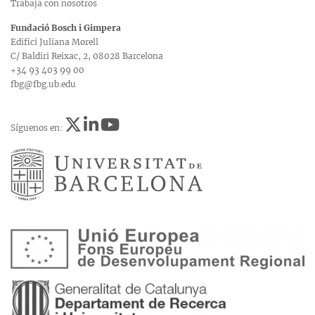
Trabaja con nosotros
Fundació Bosch i Gimpera
Edifici Juliana Morell
C/ Baldiri Reixac, 2, 08028 Barcelona
+34 93 403 99 00
fbg@fbg.ub.edu
Síguenos en: