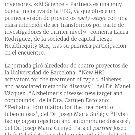
inversores. «El Science + Partners es una muy
buena iniciativa de la FBG, ya que ofrece un
primera visión de proyectos
early-stage
con una
clara intención de ser transferidos por parte de
investigadores de primer nivel», comenta Laura
Rodríguez, de la sociedad de capital riesgo
Healthequity SCR, tras su primera participación
en el encuentro.
La jornada giró alrededor de cuatro proyectos de
la Universidad de Barcelona: “New HRI
activators for the treatment of type 2 diabetes
and associated metabolic diseases”, del Dr. Manel
Vázquez; “Alzheimer’s disease: new target and
compounds’, de la Dra. Carmen Escolano;
“Pediatric formulation for the treatment of
tuberculosis’, del Dr. Josep Maria Suñé; y “Hybri:
facing organ rejection and autoimmune diseases’,
del Dr. Josep Maria Grinyó. Para el
partner
Josep
Lluís Falcó ésta ha sido la mejor edición del S+P a