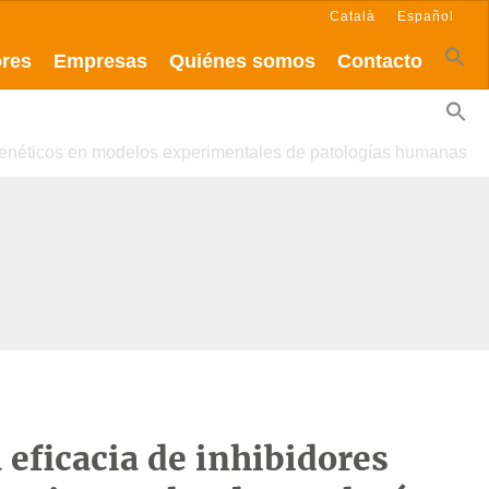
Català
Español
ores
Empresas
Quiénes somos
Contacto
igenéticos en modelos experimentales de patologías humanas
 eficacia de inhibidores