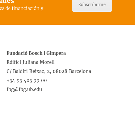
dades
Subscribirme
es de financiación y
Fundació Bosch i Gimpera
Edifici Juliana Morell
C/ Baldiri Reixac, 2, 08028 Barcelona
+34 93 403 99 00
fbg@fbg.ub.edu