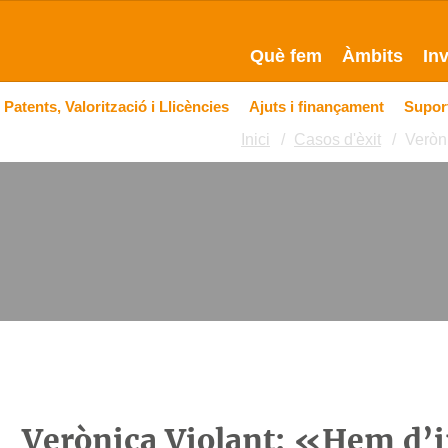
Què fem
Àmbits
In
Patents, Valorització i Llicències
Ajuts i finançament
Suport
Inici
Casos d'èxit
Veròn
Verònica Violant: «Hem d’i