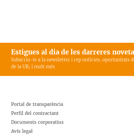
Estigues al dia de les darreres novet
Subscriu-te a la newsletter i rep notícies, oportunitats 
de la UB, i molt més
Portal de transparència
Perfil del contractant
Documents corporatius
Avís legal