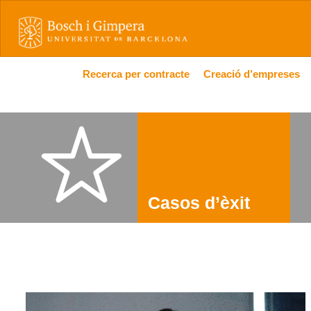
Recerca per contracte
Creació d’empreses
Casos d’èxit