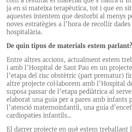
com a resultat el material que s’haurà d’i
ja en si mateixa terapèutica, tot i que en s
aquestes intentem que destorbi al menys pos
noves estratègies a l’hora de recollir dade
hospitalària.
De quin tipus de materials estem parlant
Entre altres accions, actualment estem tre
i amb l’Hospital de Sant Pau en un project
l’etapa del risc obstètric (part prematur) f
altre projecte col·laborem amb l’Hospital d
suposa passar de l’etapa pediàtrica al serv
elaborat una guia per a pares amb infants
l’atenció maternoinfantil, una guia d’ence
cardiopaties infantils…
El darrer projecte en què estem treballant