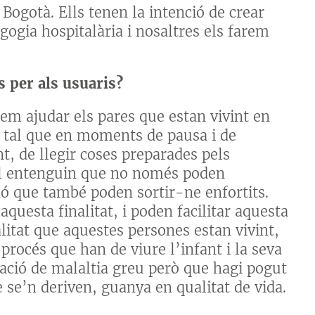
 Bogotà. Ells tenen la intenció de crear
gogia hospitalària i nosaltres els farem
 per als usuaris?
em ajudar els pares que estan vivint en
er tal que en moments de pausa i de
t, de llegir coses preparades pels
nal entenguin que no només poden
inó que també poden sortir-ne enfortits.
questa finalitat, i poden facilitar aquesta
alitat que aquestes persones estan vivint,
procés que han de viure l’infant i la seva
uació de malaltia greu però que hagi pogut
 se’n deriven, guanya en qualitat de vida.