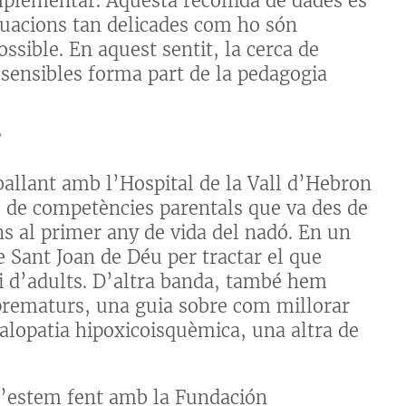
mplementar. Aquesta recollida de dades és
ituacions tan delicades com ho són
sible. En aquest sentit, la cerca de
s sensibles forma part de la pedagogia
?
ballant amb l’Hospital de la Vall d’Hebron
e de competències parentals que va des de
ins al primer any de vida del nadó. En un
e Sant Joan de Déu per tractar el que
ei d’adults. D’altra banda, també hem
 prematurs, una guia sobre com millorar
falopatia hipoxicoisquèmica, una altra de
 l’estem fent amb la Fundación