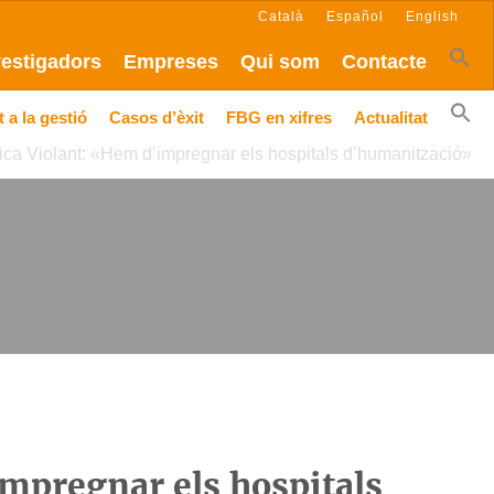
Català
Español
English
vestigadors
Empreses
Qui som
Contacte
 a la gestió
Casos d’èxit
FBG en xifres
Actualitat
ica Violant: «Hem d’impregnar els hospitals d’humanització»
mpregnar els hospitals