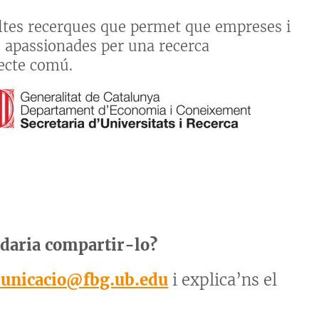
oltes recerques que permet que empreses i
s apassionades per una recerca
jecte comú.
adaria compartir-lo?
unicacio@fbg.ub.edu
i explica’ns el