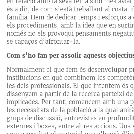
en relació amb la seva feina sinó més aviat
és a dir, de com s’està treballant al costat d
família. Hem de dedicar temps i esforços a ex
els procediments, amb la idea que en surti
només no els provoqui pensaments negatius,
se capaços d’afrontar-la.
Com s’ho fan per assolir aquests objectiu
Normalment el que fem és desenvolupar pro
institucions en què combinem les competènci
les dels professionals. El que intentem és 
dissenyem a partir de la recerca parteixi de
implicades. Per tant, comencem amb una pr
les necessitats de la població a la qual ani
grups de discussió, entrevistes en profundi
externes i boxes, entre altres accions. Una 