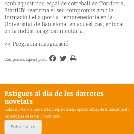
Amb aquest nou espai de cotreball en Torribera,
StartUB! reafirma el seu compromís amb la
formació i el suport a l’emprenedoria en la
Universitat de Barcelona, en aquest cas, enfocat
en la indústria agroalimentària.
<<
Programa inauguració
Comparteix aquest post:
Estigues al dia de les darreres
novetats
Subscriu-te a la newsletter i rep notícies, oportunitats de finançament i
tecnologies de la UB, i molt més
Subscriu-te