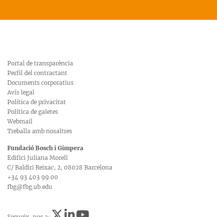
Portal de transparència
Perfil del contractant
Documents corporatius
Avís legal
Política de privacitat
Política de galetes
Webmail
Treballa amb nosaltres
Fundació Bosch i Gimpera
Edifici Juliana Morell
C/ Baldiri Reixac, 2, 08028 Barcelona
+34 93 403 99 00
fbg@fbg.ub.edu
Segueix-nos a: