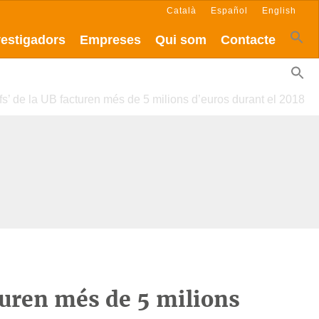
Català
Español
English
vestigadors
Empreses
Qui som
Contacte
ffs’ de la UB facturen més de 5 milions d’euros durant el 2018
cturen més de 5 milions