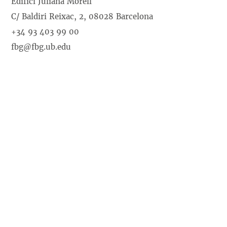
Edifici Juliana Morell
C/ Baldiri Reixac, 2, 08028 Barcelona
+34 93 403 99 00
fbg@fbg.ub.edu