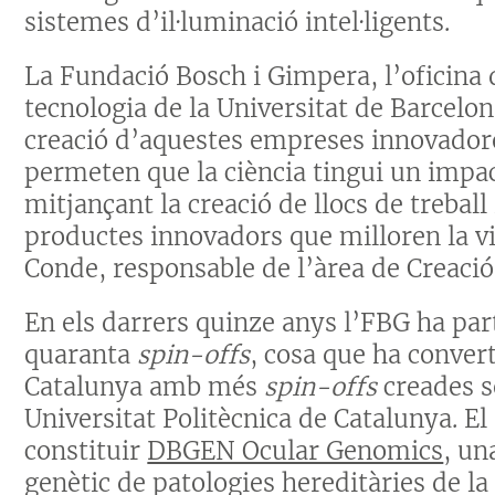
sistemes d’il·luminació intel·ligents.
La Fundació Bosch i Gimpera, l’oficina 
tecnologia de la Universitat de Barcelon
creació d’aquestes empreses innovador
permeten que la ciència tingui un impac
mitjançant la creació de llocs de trebal
productes innovadors que milloren la vi
Conde, responsable de l’àrea de Creaci
En els darrers quinze anys l’FBG ha par
quaranta
spin-offs
, cosa que ha convert
Catalunya amb més
spin-offs
creades s
Universitat Politècnica de Catalunya. El
constituir
DBGEN Ocular Genomics
, un
genètic de patologies hereditàries de la 