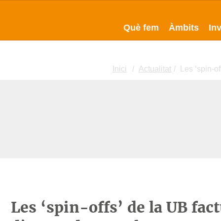
Què fem
Àmbits
In
Inici
Actualitat
Les ‘spin-o
Les ‘spin-offs’ de la UB fa