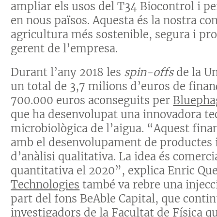
ampliar els usos del T34 Biocontrol i pe
en nous països. Aquesta és la nostra co
agricultura més sostenible, segura i p
gerent de l’empresa.
Durant l’any 2018 les
spin-offs
de la Un
un total de 3,7 milions d’euros de finan
700.000 euros aconseguits per
Bluepha
que ha desenvolupat una innovadora tecn
microbiològica de l’aigua. “Aquest fin
amb el desenvolupament de productes i 
d’anàlisi qualitativa. La idea és comerci
quantitativa el 2020”, explica Enric Qu
Technologies
també va rebre una injecc
part del fons BeAble Capital, que conti
investigadors de la Facultat de Física q