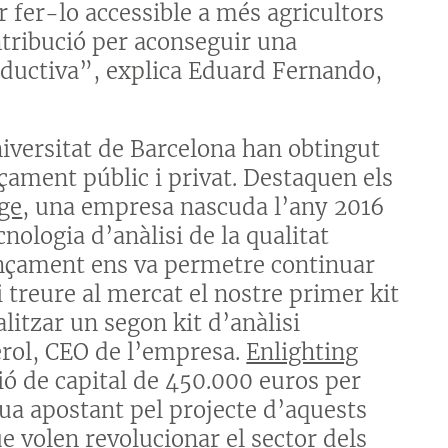
r fer-lo accessible a més agricultors
ntribució per aconseguir una
roductiva”, explica Eduard Fernando,
iversitat de Barcelona han obtingut
çament públic i privat. Destaquen els
ge
, una empresa nascuda l’any 2016
ologia d’anàlisi de la qualitat
ançament ens va permetre continuar
treure al mercat el nostre primer kit
alitzar un segon kit d’anàlisi
erol, CEO de l’empresa.
Enlighting
ió de capital de 450.000 euros per
nua apostant pel projecte d’aquests
ue volen revolucionar el sector dels