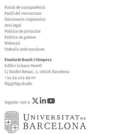
Portal de transparència
Perfil del contractant
Documents corporatius
Avís legal
Política de privacitat
Política de galetes
Webmail
Treballa amb nosaltres
Fundació Bosch i Gimpera
Edifici Juliana Morell
C/ Baldiri Reixac, 2, 08028 Barcelona
+34 93 403 99 00
fbg@fbg.ub.edu
Segueix-nos a: