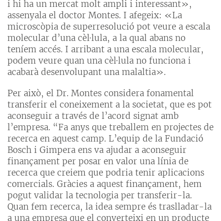
i hi ha un mercat molt ampli i interessant»,
assenyala el doctor Montes. I afegeix: «La
microscòpia de superresolució pot veure a escala
molecular d’una cèl·lula, a la qual abans no
teníem accés. I arribant a una escala molecular,
podem veure quan una cèl·lula no funciona i
acabarà desenvolupant una malaltia».
Per això, el Dr. Montes considera fonamental
transferir el coneixement a la societat, que es pot
aconseguir a través de l’acord signat amb
l’empresa. “Fa anys que treballem en projectes de
recerca en aquest camp. L’equip de la Fundació
Bosch i Gimpera ens va ajudar a aconseguir
finançament per posar en valor una línia de
recerca que creiem que podria tenir aplicacions
comercials. Gràcies a aquest finançament, hem
pogut validar la tecnologia per transferir-la.
Quan fem recerca, la idea sempre és traslladar-la
a una empresa que el converteixi en un producte